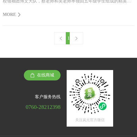
校领袖团博文大队，蔡老师和吴老师率领由五年级学生组成的精英团
队带着强烈的求知欲和探索精神走进建纶公司，走进生产车间及产品
MORE
展厅，与岚元团队展开互动交流，体验乐趣，增长见识，感受岚元扇
一贯秉承的社会责任和生态责任，并加入健康环保传播小天使队伍，
做绿色人生使者，共创美好家园！
1
在线商城
客户服务热线
0760-28212398
关注岚元官方微信