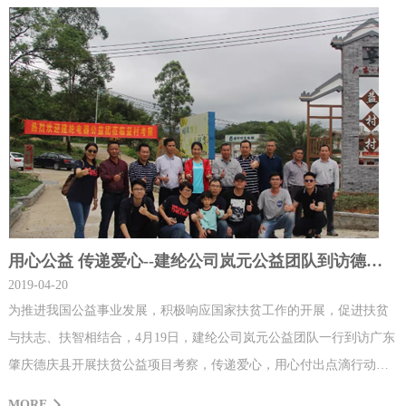
用心公益 传递爱心--建纶公司岚元公益团队到访德庆县考察
2019-04-20
为推进我国公益事业发展，积极响应国家扶贫工作的开展，促进扶贫
与扶志、扶智相结合，4月19日，建纶公司岚元公益团队一行到访广东
肇庆德庆县开展扶贫公益项目考察，传递爱心，用心付出点滴行动回
馈社会，践行企业社会责任。4月19日早上，虽然下着雨，但丝毫不影
MORE